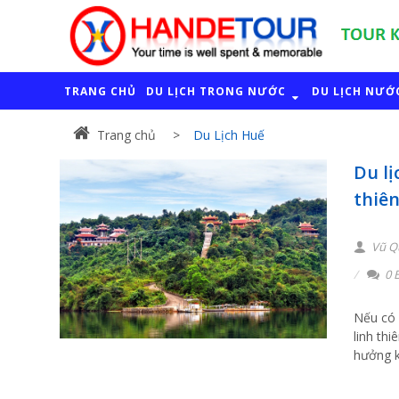
TRANG CHỦ
DU LỊCH TRONG NƯỚC
DU LỊCH NƯỚ
Trang chủ
Du Lịch Huế
Du lị
thiê
Vũ Q
0 B
Nếu có 
linh th
hưởng k