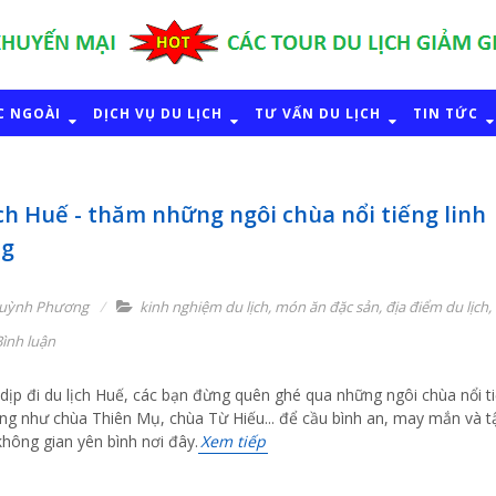
C NGOÀI
DỊCH VỤ DU LỊCH
TƯ VẤN DU LỊCH
TIN TỨC
ch Huế - thăm những ngôi chùa nổi tiếng linh
ng
uỳnh Phương
kinh nghiệm du lịch
,
món ăn đặc sản
,
địa điểm du lịch
,
ình luận
dịp đi du lịch Huế, các bạn đừng quên ghé qua những ngôi chùa nổi t
iêng như chùa Thiên Mụ, chùa Từ Hiếu... để cầu bình an, may mắn và t
hông gian yên bình nơi đây.
Xem tiếp