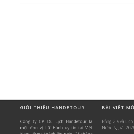
GIỚI THIỆU HANDETOUR
BÀI VIẾT M
Công ty CP Du Lịch Handetour là
Bảng Giá và Lịch
một đơn vị Lữ Hành uy tín tại Việt
Nước Ngoài 202
Nam, được thành lập ngày 26 tháng