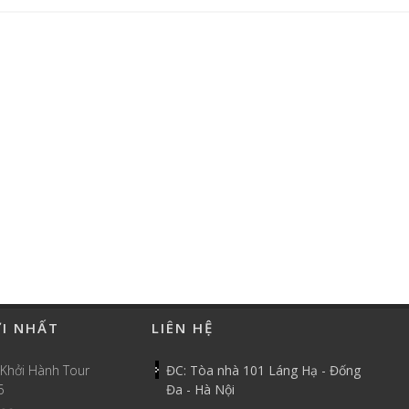
ỚI NHẤT
LIÊN HỆ
 Khởi Hành Tour
ĐC: Tòa nhà 101 Láng Hạ - Đống
6
Đa - Hà Nội