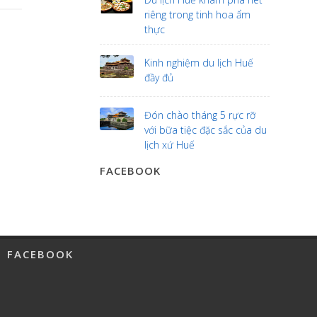
riêng trong tinh hoa ẩm
thực
Kinh nghiệm du lịch Huế
đầy đủ
Đón chào tháng 5 rực rỡ
với bữa tiệc đặc sắc của du
lịch xứ Huế
FACEBOOK
FACEBOOK