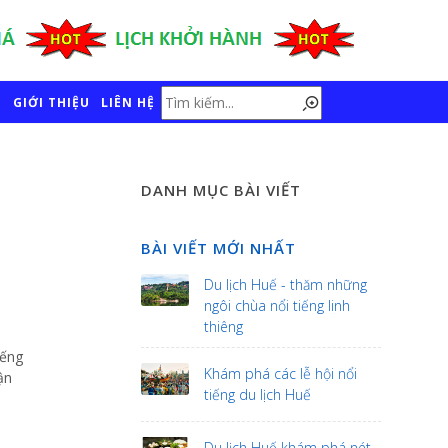
GIỚI THIỆU
LIÊN HỆ
DANH MỤC BÀI VIẾT
BÀI VIẾT MỚI NHẤT
Du lịch Huế - thăm những
ngôi chùa nổi tiếng linh
thiêng
iếng
Khám phá các lễ hội nổi
ận
tiếng du lịch Huế
Du lịch Huế khám phá nét