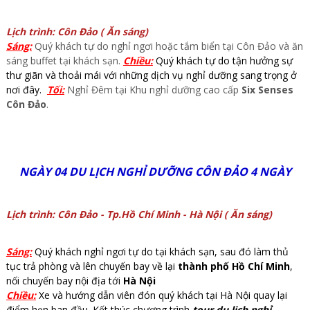
Lịch trình: Côn Đảo ( Ăn sáng)
Sáng:
Quý khách tự do nghỉ ngơi hoặc tắm biển tại Côn Đảo và ăn
sáng buffet tại khách sạn.
Chiều:
Quý khách tự do tận hưởng sự
thư giãn và thoải mái với những dịch vụ nghỉ dưỡng sang trọng ở
nơi đây.
Tối:
Nghỉ Đêm tại Khu nghỉ dưỡng cao cấp
Six Senses
Côn Đảo
.
NGÀY 04 DU LỊCH NGHỈ DƯỠNG CÔN ĐẢO 4 NGÀY
Lịch trình: Côn Đảo - Tp.Hồ Chí Minh - Hà Nội ( Ăn sáng)
Sáng:
Quý khách nghỉ ngơi tự do tại khách sạn, sau đó làm thủ
tục trả phòng và lên chuyến bay về lại
thành phố Hồ Chí Minh
,
nối chuyến bay nội địa tới
Hà Nội
Chiều:
Xe và hướng dẫn viên đón quý khách tại Hà Nội quay lại
điểm hẹn ban đầu. Kết thúc chương trình
tour du lịch nghỉ