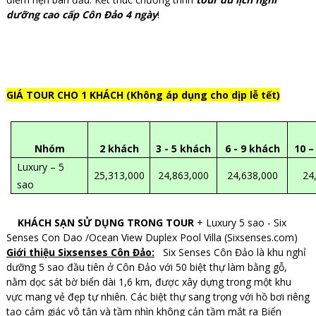
dưỡng cao cấp Côn Đảo 4 ngày
!
GIÁ TOUR CHO 1 KHÁCH (Không áp dụng cho dịp lễ tết)
Nhóm
2 khách
3 - 5 khách
6 - 9 khách
10 –
Luxury – 5
25,313,000
24,863,000
24,638,000
24
sao
KHÁCH SẠN SỬ DỤNG TRONG TOUR
+ Luxury 5 sao - Six
Senses Con Dao /Ocean View Duplex Pool Villa (Sixsenses.com)
Giới thiệu Sixsenses Côn Đảo:
Six Senses Côn Đảo là khu nghỉ
dưỡng 5 sao đầu tiên ở Côn Đảo với 50 biệt thự làm bằng gỗ,
nằm dọc sát bờ biển dài 1,6 km, được xây dựng trong một khu
vực mang vẻ đẹp tự nhiên. Các biệt thự sang trọng với hồ bơi riêng
tạo cảm giác vô tận và tầm nhìn không cản tầm mắt ra Biển