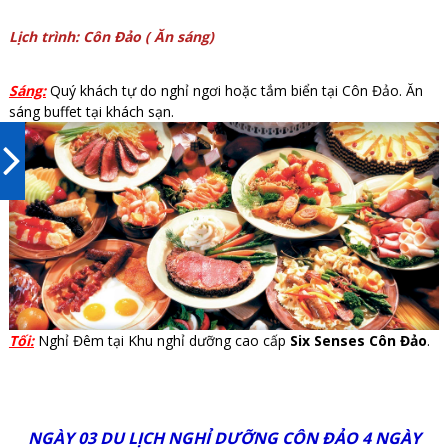
Lịch trình: Côn Đảo ( Ăn sáng)
Sáng:
Quý khách tự do nghỉ ngơi hoặc tắm biển tại Côn Đảo. Ăn
sáng buffet tại khách sạn.
Tối:
Nghỉ Đêm tại Khu nghỉ dưỡng cao cấp
Six Senses Côn Đảo
.
NGÀY 03 DU LỊCH NGHỈ DƯỠNG CÔN ĐẢO 4 NGÀY