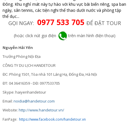
Đông. Khu nghỉ mát này tự hào với khu vực bãi biển riêng, spa ban
ngày, sân tennis, các tiện nghi thể thao dưới nước và phòng tập
thể dục...
0977 533 705
GỌI NGAY:
ĐỂ ĐẶT TOUR
(hoặc click nút gọi điện
trên màn hình điện thoại)
Nguyễn Hải Yến
Trưởng Phòng Nội Địa
CÔNG TY DU LỊCH HANDETOUR
ĐC: Phòng 1501, Tòa nhà 101 Láng Hạ, Đống Đa, Hà Nội
ĐT: 04 36416359 - DĐ: 0977533705
Skype: haiyenhandetour
Email:
noidia@handetour.com
Website:
http://www.handetour.vn/
FanPage:
https://www.facebook.com/handetour.vn