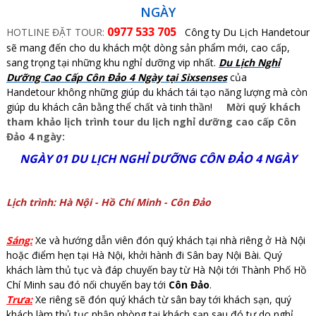
NGÀY
0977 533 705
HOTLINE ĐẶT TOUR:
Công ty Du Lịch Handetour
sẽ mang đến cho du khách một dòng sản phẩm mới, cao cấp,
sang trọng tại những khu nghỉ dưỡng vip nhất.
Du Lịch Nghỉ
Dưỡng Cao Cấp Côn Đảo 4 Ngày tại Sixsenses
của
Handetour không những giúp du khách tái tạo năng lượng mà còn
giúp du khách cân bằng thể chất và tinh thần!
Mời quý khách
tham khảo lịch trình tour du lịch nghỉ dưỡng cao cấp Côn
Đảo 4 ngày:
NGÀY 01 DU LỊCH NGHỈ DƯỠNG CÔN ĐẢO 4 NGÀY
Lịch trình: Hà Nội - Hồ Chí Minh - Côn Đảo
Sáng:
Xe và hướng dẫn viên đón quý khách tại nhà riêng ở Hà Nội
hoặc điểm hẹn tại Hà Nội, khởi hành đi Sân bay Nội Bài. Quý
khách làm thủ tục và đáp chuyến bay từ Hà Nội tới Thành Phố Hồ
Chí Minh sau đó nối chuyến bay tới
Côn Đảo
.
Trưa:
Xe riêng sẽ đón quý khách từ sân bay tới khách sạn, quý
khách làm thủ tục nhận phòng tại khách sạn sau đó tự do nghỉ