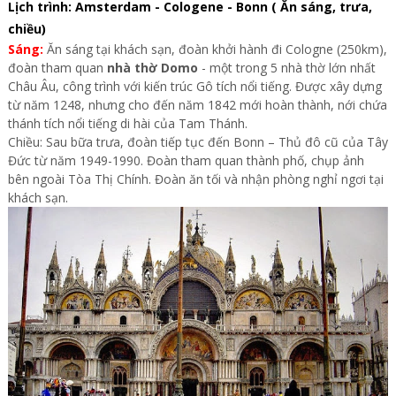
Lịch trình: Amsterdam - Cologene - Bonn ( Ăn sáng, trưa,
chiều)
Sáng:
Ăn sáng tại khách sạn, đoàn khởi hành đi Cologne (250km),
đoàn tham quan
nhà thờ Domo
- một trong 5 nhà thờ lớn nhất
Châu Âu, công trình với kiến trúc Gô tích nổi tiếng. Được xây dựng
từ năm 1248, nhưng cho đến năm 1842 mới hoàn thành, nới chứa
thánh tích nổi tiếng di hài của Tam Thánh.
Chiều: Sau bữa trưa, đoàn tiếp tục đến Bonn – Thủ đô cũ của Tây
Đức từ năm 1949-1990. Đoàn tham quan thành phố, chụp ảnh
bên ngoài Tòa Thị Chính. Đoàn ăn tối và nhận phòng nghỉ ngơi tại
khách sạn.