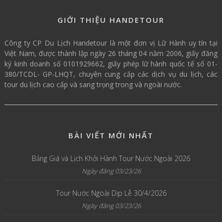
GIỚI THIỆU HANDETOUR
Công ty CP Du Lịch Handetour là một đơn vị Lữ Hành uy tín tại
Việt Nam, được thành lập ngày 26 tháng 04 năm 2006, giấy đăng
ký kinh doanh số 0101929662, giấy phép lữ hành quốc tế số 01-
380/TCDL- GP-LHQT, chuyên cung cấp các dịch vụ du lịch, các
tour du lịch cao cấp và sang trọng trong và ngoài nước.
BÀI VIẾT MỚI NHẤT
Bảng Giá và Lịch Khởi Hành Tour Nước Ngoài 2026
Ngày đăng 03/23/26
Tour Nước Ngoài Dịp Lễ 30/4/2026
Ngày đăng 03/23/26