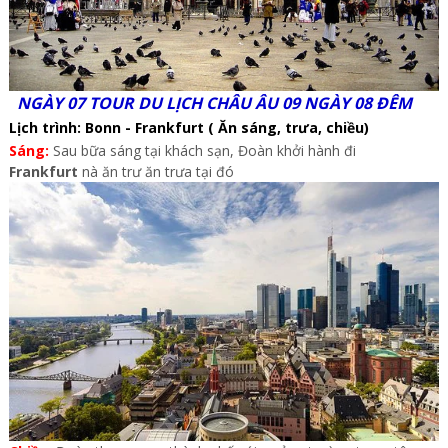
NGÀY 07 TOUR DU LỊCH CHÂU ÂU 09 NGÀY 08 ĐÊM
Lịch trình: Bonn - Frankfurt ( Ăn sáng, trưa, chiều)
Sáng:
Sau bữa sáng tại khách sạn, Đoàn khởi hành đi
Frankfurt
nà ăn trư ăn trưa tại đó