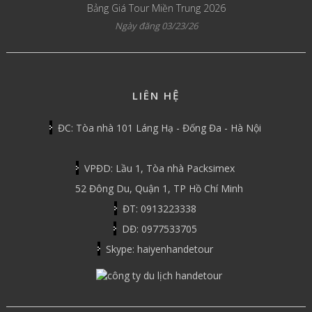
Bảng Giá Tour Miền Trung 2026
Ngày đăng 03/23/26
LIÊN HỆ
ĐC: Tòa nhà 101 Láng Hạ - Đống Đa - Hà Nội
VPĐD: Lầu 1, Tòa nhà Packsimex
52 Đông Du, Quận 1, TP Hồ Chí Minh
ĐT: 0913223338
DĐ: 0977533705
Skype: haiyenhandetour