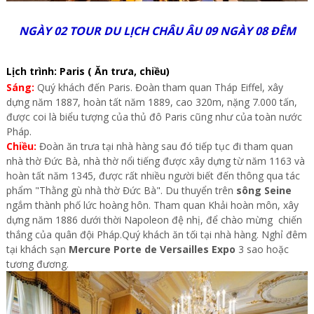
NGÀY 02 TOUR DU LỊCH CHÂU ÂU 09 NGÀY 08 ĐÊM
Lịch trình: Paris ( Ăn trưa, chiều)
Sáng:
Quý khách đến Paris. Đoàn tham quan
Tháp Eiffel
, xây
dựng năm 1887, hoàn tất năm 1889, cao 320m, nặng 7.000 tấn,
được coi là biểu tượng của thủ đô Paris cũng như của toàn nước
Pháp.
Chiều:
Đoàn ăn trưa tại nhà hàng sau đó tiếp tục đi tham quan
nhà thờ Đức Bà, nhà thờ nổi tiếng được xây dựng từ năm 1163 và
hoàn tất năm 1345, được rất nhiều người biết đến thông qua tác
phẩm "Thằng gù nhà thờ Đức Bà". Du thuyển trên
sông Seine
ngắm thành phố lức hoàng hôn. Tham quan Khải hoàn môn, xây
dựng năm 1886 dưới thời Napoleon đệ nhị, để chào mừng chiến
thắng của quân đội Pháp.
Quý khách ăn tối tại nhà hàng. Nghỉ đêm
tại khách sạn
Mercure Porte de Versailles Expo
3 sao hoặc
tương đương.