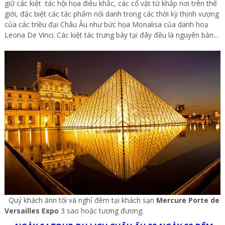
giữ các kiệt tác hội họa điêu khắc, các cổ vật từ khắp nơi trên thế
giới, đặc biệt các tác phẩm nổi danh trong các thời kỳ thịnh vượng
của các triều đại Châu Âu như bức họa Monalisa của danh hoạ
Leona De Vinci. Các kiệt tác trưng bày tại đây đều là nguyên bản...
Quý khách ănn tối và nghỉ đêm tại khách sạn
Mercure Porte de
Versailles Expo
3 sao hoặc tương đương.