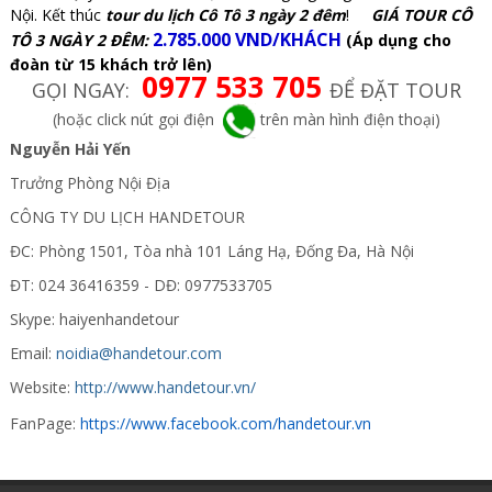
Nội. Kết thúc
tour du lịch Cô Tô 3 ngày 2 đêm
!
GIÁ TOUR CÔ
2.785.000 VND/KHÁCH
TÔ 3 NGÀY 2 ĐÊM
:
(Áp dụng cho
đoàn từ 15 khách trở lên)
0977 533 705
GỌI NGAY:
ĐỂ ĐẶT TOUR
(hoặc click nút gọi điện
trên màn hình điện thoại)
Nguyễn Hải Yến
Trưởng Phòng Nội Địa
CÔNG TY DU LỊCH HANDETOUR
ĐC: Phòng 1501, Tòa nhà 101 Láng Hạ, Đống Đa, Hà Nội
ĐT: 024 36416359 - DĐ: 0977533705
Skype: haiyenhandetour
Email:
noidia@handetour.com
Website:
http://www.handetour.vn/
FanPage:
https://www.facebook.com/handetour.vn