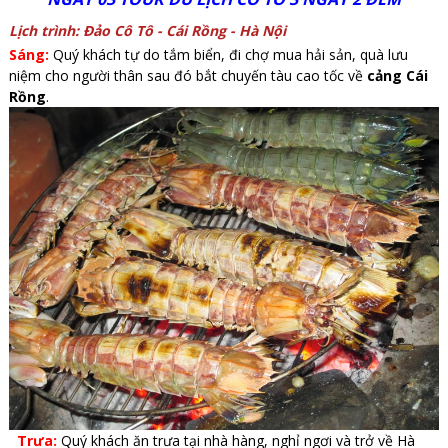
Lịch trình: Đảo Cô Tô - Cái Rồng - Hà Nội
Sáng:
Quý khách tự do tắm biển, đi chợ mua hải sản, quà lưu
niệm cho người thân sau đó bắt chuyến tàu cao tốc về
cảng Cái
Rồng
.
Trưa:
Quý khách ăn trưa tại nhà hàng, nghỉ ngơi và trở về Hà