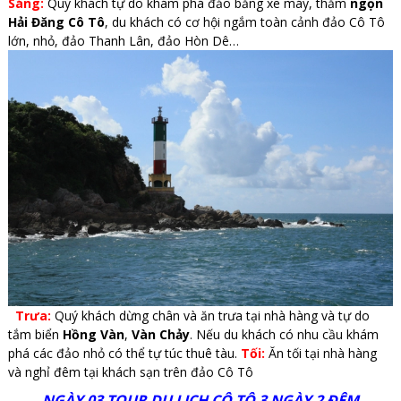
Sáng:
Quý khách tự do khám phá đảo bằng xe máy, thăm
ngọn
Hải Đăng Cô Tô
, du khách có cơ hội ngắm toàn cảnh đảo Cô Tô
lớn, nhỏ, đảo Thanh Lân, đảo Hòn Dê…
Trưa:
Quý khách dừng chân và ăn trưa tại nhà hàng và tự do
tắm biển
Hồng Vàn
,
Vàn Chảy
. Nếu du khách có nhu cầu khám
phá các đảo nhỏ có thể tự túc thuê tàu.
Tối:
Ăn tối tại nhà hàng
và nghỉ đêm tại khách sạn trên đảo Cô Tô
NGÀY 03 TOUR DU LỊCH CÔ TÔ 3 NGÀY 2 ĐÊM