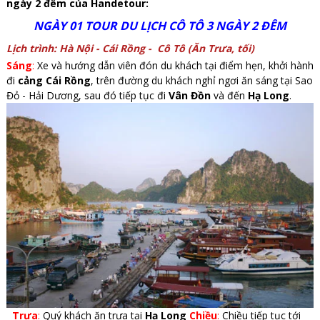
ngày 2 đêm của Handetour:
NGÀY 01 TOUR DU LỊCH CÔ TÔ 3 NGÀY 2 ĐÊM
Lịch trình: Hà Nội - Cái Rồng - Cô Tô (Ăn Trưa, tối)
Sáng
:
Xe và hướng dẫn viên đón du khách tại điểm hẹn, khởi hành
đi
cảng Cái Rồng
, trên đường du khách nghỉ ngơi ăn sáng tại Sao
Đỏ - Hải Dương, sau đó tiếp tục đi
Vân Đồn
và đến
Hạ Long
.
Trưa
:
Quý khách ăn trưa tại
Hạ Long
Chiều
:
Chiều tiếp tục tới