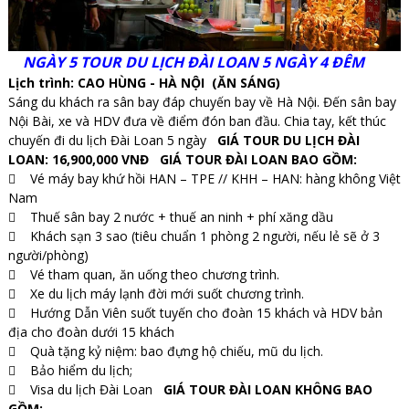
NGÀY 5 TOUR DU LỊCH ĐÀI LOAN 5 NGÀY 4 ĐÊM
Lịch trình: CAO HÙNG - HÀ NỘI (ĂN SÁNG)
Sáng du khách ra sân bay đáp chuyến bay về Hà Nội. Đến sân bay
Nội Bài, xe và HDV đưa về điểm đón ban đầu. Chia tay, kết thúc
chuyến đi
du lịch Đài Loan 5 ngày
GIÁ
TOUR DU LỊCH ĐÀI
LOAN
: 16,900,000 VNĐ
GIÁ
TOUR ĐÀI LOAN
BAO GỒM:
 Vé máy bay khứ hồi HAN – TPE // KHH – HAN: hàng không Việt
Nam
 Thuế sân bay 2 nước + thuế an ninh + phí xăng dầu
 Khách sạn 3 sao (tiêu chuẩn 1 phòng 2 người, nếu lẻ sẽ ở 3
người/phòng)
 Vé tham quan, ăn uống theo chương trình.
 Xe du lịch máy lạnh đời mới suốt chương trình.
 Hướng Dẫn Viên suốt tuyến cho đoàn 15 khách và HDV bản
địa cho đoàn dưới 15 khách
 Quà tặng kỷ niệm: bao đựng hộ chiếu, mũ du lịch.
 Bảo hiểm du lịch;
 Visa du lịch Đài Loan
GIÁ
TOUR ĐÀI LOAN
KHÔNG BAO
GỒM: