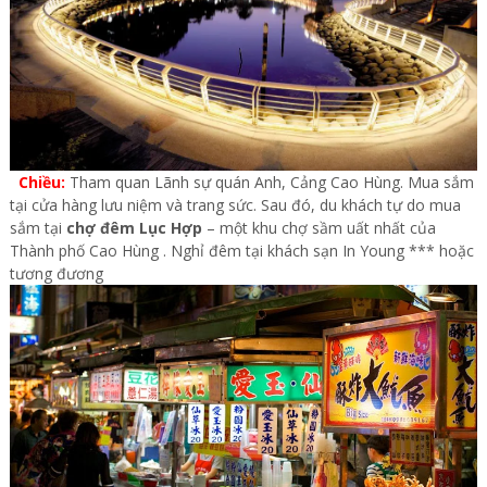
Chiều:
Tham quan Lãnh sự quán Anh, Cảng Cao Hùng. Mua sắm
tại cửa hàng lưu niệm và trang sức. Sau đó, du khách tự do mua
sắm tại
chợ đêm Lục Hợp
– một khu chợ sầm uất nhất của
Thành phố Cao Hùng .
Nghỉ đêm tại khách sạn In Young *** hoặc
tương đương