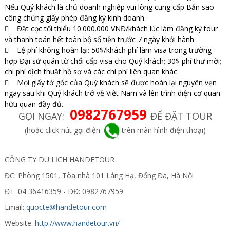
Nếu Quý khách là chủ doanh nghiệp vui lòng cung cấp Bản sao
công chứng giấy phép đăng ký kinh doanh.
 Đặt cọc tối thiểu 10.000.000 VNĐ/khách lúc làm đăng ký tour
và thanh toán hết toàn bộ số tiền trước 7 ngày khởi hành
 Lệ phí không hoàn lại: 50$/khách phí làm visa trong trường
hợp Đại sứ quán từ chối cấp visa cho Quý khách; 30$ phí thư mời;
chi phí dịch thuật hồ sơ và các chi phí liên quan khác
 Mọi giấy tờ gốc của Quý khách sẽ được hoàn lại nguyên vẹn
ngay sau khi Quý khách trở về Việt Nam và lên trình diện cơ quan
hữu quan đầy đủ.
0982767959
GỌI NGAY:
ĐỂ ĐẶT TOUR
(hoặc click nút gọi điện
trên màn hình điện thoại)
CÔNG TY DU LỊCH HANDETOUR
ĐC: Phòng 1501, Tòa nhà 101 Láng Hạ, Đống Đa, Hà Nội
ĐT: 04 36416359 - DĐ: 0982767959
Email:
quocte@handetour.com
Website:
http://www.handetour.vn/