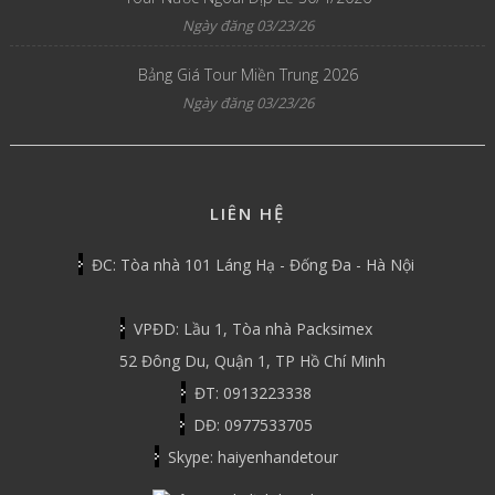
Ngày đăng 03/23/26
Bảng Giá Tour Miền Trung 2026
Ngày đăng 03/23/26
LIÊN HỆ
ĐC: Tòa nhà 101 Láng Hạ - Đống Đa - Hà Nội
VPĐD: Lầu 1, Tòa nhà Packsimex
52 Đông Du, Quận 1, TP Hồ Chí Minh
ĐT: 0913223338
DĐ: 0977533705
Skype: haiyenhandetour