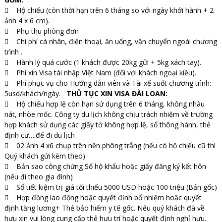
 Hộ chiếu (còn thời hạn trên 6 tháng so với ngày khởi hành + 2
ảnh 4 x 6 cm).
 Phụ thu phòng đơn
 Chi phí cá nhân, điện thoại, ăn uống, vận chuyển ngoài chương
trình .
 Hành lý quá cước (1 khách được 20kg gửi + 5kg xách tay).
 Phí xin Visa tái nhập Việt Nam (đối với khách ngoại kiều).
 Phí phục vụ cho Hướng dẫn viên và Tài xế suốt chương trình:
5usd/khách/ngày.
THỦ TỤC XIN VISA ĐÀI LOAN:
 Hộ chiếu hợp lệ còn hạn sử dụng trên 6 tháng, không nhàu
nát, nhòe mốc. Công ty du lịch không chịu trách nhiệm về trường
hợp khách sử dụng các giấy tờ không hợp lệ, sổ thông hành, thẻ
định cư….để đi du lịch
 02 ảnh 4 x6 chụp trên nền phông trắng (nếu có hộ chiếu cũ thì
Quý khách gửi kèm theo)
 Bản sao công chứng Sổ hộ khẩu hoặc giấy đăng ký kết hôn
(nếu đi theo gia đình)
 Sổ tiết kiệm trị giá tối thiểu 5000 USD hoặc 100 triệu (Bản gốc)
 Hợp đồng lao động hoặc quyết định bổ nhiệm hoặc quyết
định tăng lương+ Thẻ bảo hiểm y tế gốc. Nếu quý khách đã về
hưu xin vui lòng cung cấp thẻ hưu trí hoặc quyết định nghỉ hưu.