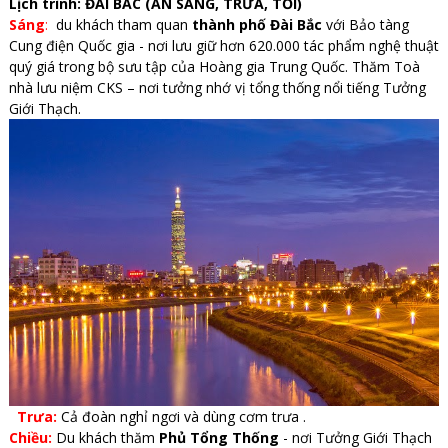
Lịch trình: ĐÀI BẮC (ĂN SÁNG, TRƯA, TỐI)
Sáng
:
du khách tham quan
thành phố Đài Bắc
với Bảo tàng
Cung điện Quốc gia - nơi lưu giữ hơn 620.000 tác phẩm nghệ thuật
quý giá trong bộ sưu tập của Hoàng gia Trung Quốc. Thăm Toà
nhà lưu niệm CKS – nơi tưởng nhớ vị tổng thống nổi tiếng Tưởng
Giới Thạch.
Trưa:
Cả đoàn nghỉ ngơi và dùng cơm trưa .
Chiều:
Du khách thăm
Phủ Tổng Thống
- nơi Tưởng Giới Thạch