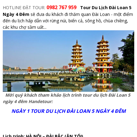
0982 767 959
HOTLINE ĐẶT TOUR:
Tour Du Lịch Đài Loan 5
Ngày 4 Đêm
sẽ đưa du khách đi thăm quan Đài Loan - một điểm
đến du lịch hấp dẫn với rừng núi, biển cả, sông hồ, chùa chiềng,
các khu chợ sầm uất...
Mời quý khách tham khảo lịch trình tour du lịch Đài Loan 5
ngày 4 đêm Handetour:
NGÀY 1 TOUR DU LỊCH ĐÀI LOAN 5 NGÀY 4 ĐÊM
Lịch trình: HÀ NỘI – ĐÀI BẮC (ĂN TỐI)