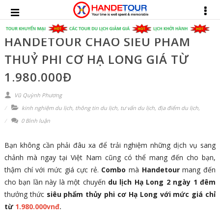
HANDETOUR CHÀO SIÊU PHẨM
THUỶ PHI CƠ HẠ LONG GIÁ TỪ
1.980.000Đ
Vũ Quỳnh Phương
kinh nghiệm du lịch
,
thông tin du lịch
,
tư vấn du lịch
,
địa điểm du lịch
,
0 Bình luận
Bạn không cần phải đâu xa để trải nghiệm những dịch vụ sang
chảnh mà ngay tại Việt Nam cũng có thể mang đến cho bạn,
thậm chí với mức giá cực rẻ.
Combo
mà
Handetour
mang đến
cho bạn lần này là một chuyến
du lịch Hạ Long 2 ngày 1 đêm
thưởng thức
siêu phẩm thủy phi cơ Hạ Long với mức giá chỉ
từ
1.980.000vnđ
.