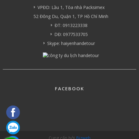
VPĐD: Lầu 1, Tòa nhà Packsimex
52 Đông Du, Quận 1, TP Hồ Chí Minh
ĐT: 0913223338
DĐ: 0977533705
Skype: haiyenhandetour
FACEBOOK
Cung cấp bởi
Bizweb