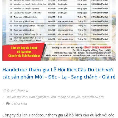
Handetour tham gia Lễ Hội Kích Cầu Du Lịch với
các sản phẩm Mới - Độc - Lạ - Sang chảnh - Giá rẻ
Vũ Quỳnh Phương
du lịch hội chợ
,
kinh nghiệm du lịch
,
thông tin du lịch
,
địa điểm du lịch
,
0 Bình luận
Công ty du lịch Handetour tham gia Lễ hội kích cầu du lịch với các