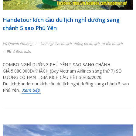
Handetour kích cầu du lịch nghỉ dưỡng sang
chảnh 5 sao Phú Yên
Vũ Quỳnh Phương
kinh nghiệm du lịch
,
thông tin du lịch
,
tư vấn du lịch
,
0 Bình luận
COMBO NGHỈ DƯỠNG PHÚ YÊN 5 SAO SANG CHẢNH
GIÁ 5.880.000Đ/KHÁCH (Bay Vietnam Airlines sáng thứ 7) SỐ
LƯỢNG CÓ HẠN – GIÁ KÍCH CẦU HẾT 30/06/2020
Du lịch Handetour kích cầu du lịch nghỉ dưỡng sang chảnh 5 sao
Phú Yên...
Xem tiếp