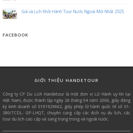
Giá và Lịch Khởi Hành Tour Nước Ngoài Mới Nhất 2025
FACEBOOK
GIỚI THIỆU HANDETOUR
Công ty CP Du Lịch Handetour là một đơn vị Lữ Hành uy tín tại
Việt Nam, được thành lập ngày 26 tháng 04 năm 2006, giấy đăng
ký kinh doanh số 0101929662, giấy phép lữ hành quốc tế số 01-
380/TCDL- GP-LHQT, chuyên cung cấp các dịch vụ du lịch, các
tour du lịch cao cấp và sang trọng trong và ngoài nước.