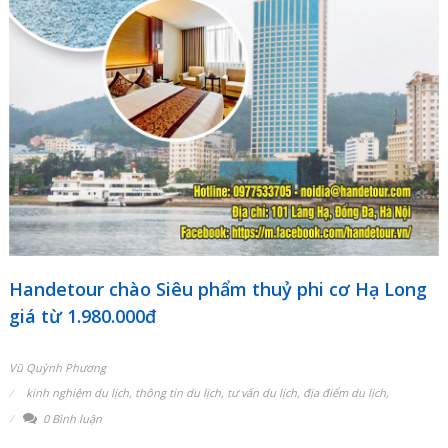
Handetour chào Siêu phẩm thuỷ phi cơ Hạ Long
giá từ 1.980.000đ
Vũ Quỳnh Phương
kinh nghiệm du lịch
,
thông tin du lịch
,
tư vấn du lịch
,
địa điểm du lịch
,
0 Bình luận