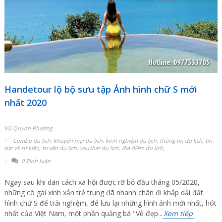
Handetour lộ bộ sưu tập Ảnh hình chữ S mới
nhất 2020
Vũ Quỳnh Phương
Combo du lịch
,
khuyến mại du lịch
,
kinh nghiệm du lịch
,
thông tin du lịch
,
tin
tức và sự kiện
,
tư vấn du lịch
,
voucher du lịch
,
địa điểm du lịch
,
0 Bình luận
Ngay sau khi dãn cách xã hội được rỡ bỏ đầu tháng 05/2020,
những cô gái xinh xắn trẻ trung đã nhanh chân đi khắp dải đất
hình chữ S để trải nghiệm, để lưu lại những hình ảnh mới nhất, hót
nhất của Việt Nam, một phần quảng bá "Vẻ đẹp...
Xem tiếp