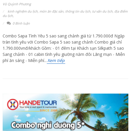
Vũ Quỳnh Phương
kinh nghiệm du lịch
,
món ăn đặc sản
,
thông tin du lịch
,
tư vấn du lịch
,
địa điểm
du lịch
,
0 Bình luận
Combo Sapa Tình Yêu 5 sao sang chảnh giá từ 1.790.000đ Ngập
tràn tình yêu với Combo Sapa 5 sao sang chảnh Combo giá chỉ
1.790.000vnđ/khách Gồm: - 01 đêm tại Khách sạn Silkpath 5 sao
Sang chảnh - 01 cabin tình yêu giường năm đôi Lãng mạn - Miễn
phí ăn sáng - Miễn phí...
Xem tiếp