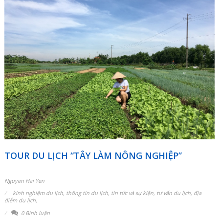
TOUR DU LỊCH “TÂY LÀM NÔNG NGHIỆP”
Nguyen Hai Yen
kinh nghiệm du lịch
,
thông tin du lịch
,
tin tức và sự kiện
,
tư vấn du lịch
,
địa
điểm du lịch
,
0 Bình luận