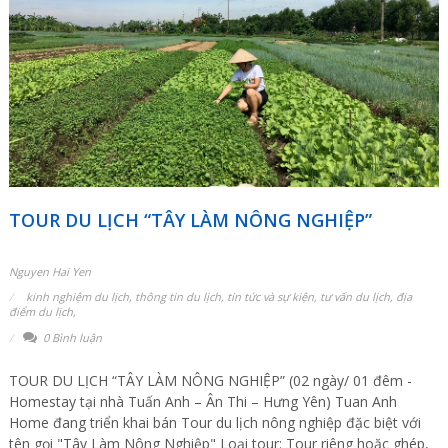
TOUR DU LỊCH “TÂY LÀM NÔNG NGHIỆP”
Nguyen Hai Yen
kinh nghiệm du lịch
,
thông tin du lịch
,
tin tức và sự kiện
,
tư vấn du lịch
,
địa
điểm du lịch
,
0 Bình luận
TOUR DU LỊCH “TÂY LÀM NÔNG NGHIỆP” (02 ngày/ 01 đêm -
Homestay tại nhà Tuấn Anh – Ân Thi – Hưng Yên) Tuan Anh
Home đang triển khai bán Tour du lịch nông nghiệp đặc biệt với
tên gọi "Tây Làm Nông Nghiệp" Loại tour: Tour riêng hoặc ghép,