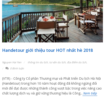
Handetour giới thiệu tour HOT nhất hè 2018
Nguyen Hai Yen
thông tin du lịch
,
tư vấn du lịch
,
địa điểm du lịch
,
0 Bình luận
(VTR) - Công ty Cổ phần Thương mại và Phát triển Du lịch Hà Nội
(Handetour) trong hơn 10 năm hoạt động đã không ngừng đổi
mới để đạt được những thành công vượt bậc trong việc nâng cao
chất lượng dịch vụ và giữ vững thương hiệu là Công...
Xem tiếp