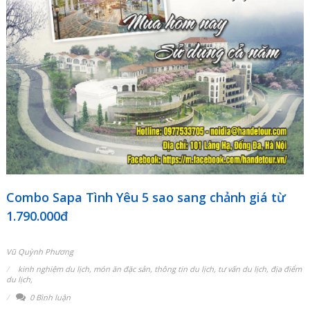
Combo Sapa Tình Yêu 5 sao sang chảnh giá từ
1.790.000đ
Vũ Quỳnh Phương
kinh nghiệm du lịch
,
món ăn đặc sản
,
thông tin du lịch
,
tư vấn du lịch
,
địa điểm
du lịch
,
0 Bình luận