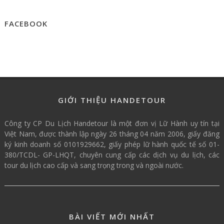
FACEBOOK
GIỚI THIỆU HANDETOUR
Công ty CP Du Lịch Handetour là một đơn vị Lữ Hành uy tín tại
Việt Nam, được thành lập ngày 26 tháng 04 năm 2006, giấy đăng
ký kinh doanh số 0101929662, giấy phép lữ hành quốc tế số 01-
380/TCDL- GP-LHQT, chuyên cung cấp các dịch vụ du lịch, các
tour du lịch cao cấp và sang trọng trong và ngoài nước.
BÀI VIẾT MỚI NHẤT