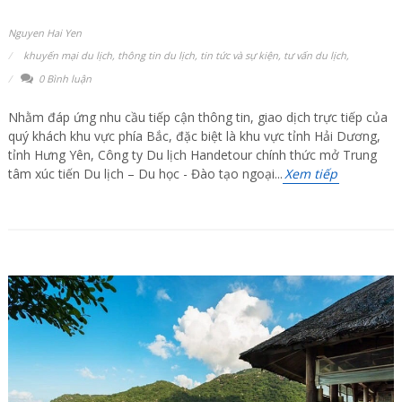
Nguyen Hai Yen
khuyến mại du lịch
,
thông tin du lịch
,
tin tức và sự kiện
,
tư vấn du lịch
,
0 Bình luận
Nhằm đáp ứng nhu cầu tiếp cận thông tin, giao dịch trực tiếp của
quý khách khu vực phía Bắc, đặc biệt là khu vực tỉnh Hải Dương,
tỉnh Hưng Yên, Công ty Du lịch Handetour chính thức mở Trung
tâm xúc tiến Du lịch – Du học - Đào tạo ngoại...
Xem tiếp