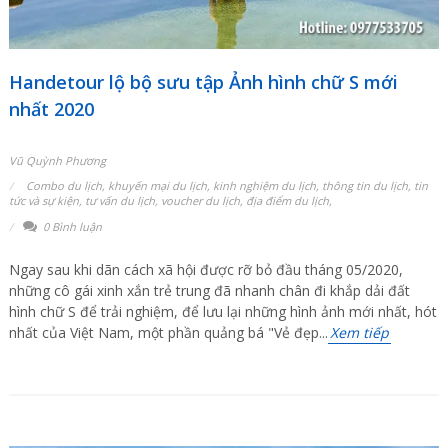
Handetour lộ bộ sưu tập Ảnh hình chữ S mới
nhất 2020
Vũ Quỳnh Phương
Combo du lịch
,
khuyến mại du lịch
,
kinh nghiệm du lịch
,
thông tin du lịch
,
tin
tức và sự kiện
,
tư vấn du lịch
,
voucher du lịch
,
địa điểm du lịch
,
0 Bình luận
Ngay sau khi dãn cách xã hội được rỡ bỏ đầu tháng 05/2020,
những cô gái xinh xắn trẻ trung đã nhanh chân đi khắp dải đất
hình chữ S để trải nghiệm, để lưu lại những hình ảnh mới nhất, hót
nhất của Việt Nam, một phần quảng bá "Vẻ đẹp...
Xem tiếp