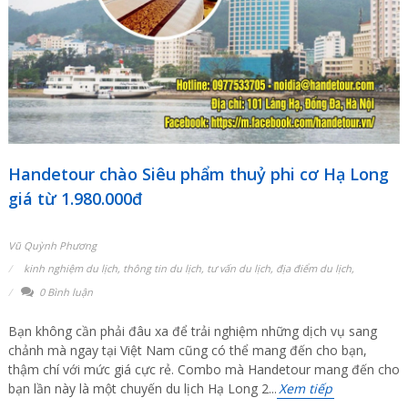
Handetour chào Siêu phẩm thuỷ phi cơ Hạ Long
giá từ 1.980.000đ
Vũ Quỳnh Phương
kinh nghiệm du lịch
,
thông tin du lịch
,
tư vấn du lịch
,
địa điểm du lịch
,
0 Bình luận
Bạn không cần phải đâu xa để trải nghiệm những dịch vụ sang
chảnh mà ngay tại Việt Nam cũng có thể mang đến cho bạn,
thậm chí với mức giá cực rẻ. Combo mà Handetour mang đến cho
bạn lần này là một chuyến du lịch Hạ Long 2...
Xem tiếp