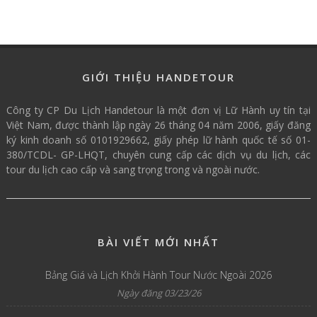
GIỚI THIỆU HANDETOUR
Công ty CP Du Lịch Handetour là một đơn vị Lữ Hành uy tín tại
Việt Nam, được thành lập ngày 26 tháng 04 năm 2006, giấy đăng
ký kinh doanh số 0101929662, giấy phép lữ hành quốc tế số 01-
380/TCDL- GP-LHQT, chuyên cung cấp các dịch vụ du lịch, các
tour du lịch cao cấp và sang trọng trong và ngoài nước.
BÀI VIẾT MỚI NHẤT
Bảng Giá và Lịch Khởi Hành Tour Nước Ngoài 2026
Ngày đăng 03/23/26