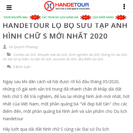
HANDETOUR LỘ BỘ SƯU TẬP ẢNH
HÌNH CHỮ S MỚI NHẤT 2020
Vũ Quỳnh Phương
Combo du lịch
,
khuyến mại du lịch
,
kinh nghiệm du lịch
,
thông tin du lịch
,
tin tức và sự kiện
,
tư vấn du lịch
,
voucher du lịch
,
địa điểm du lịch
,
0 Bình luận
Ngay sau khi dãn cách xã hội được rỡ bỏ đầu tháng 05/2020,
những cô gái xinh xắn trẻ trung đã nhanh chân đi khắp dải đất
hình chữ S để trải nghiệm, để lưu lại những hình ảnh mới nhất, hót
nhất của Việt Nam, một phần quảng bá "Vẻ đẹp bất tận" cho các
điểm đến, một phần quảng bá hình ảnh và sản phẩm cho Du lịch
Handetour
Hãy lướt qua dải đất hình chữ S cùng các Đại sứ Du lịch