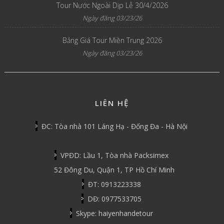
Tour Nước Ngoài Dịp Lễ 30/4/2026
Ngày đăng 03/23/26
Bảng Giá Tour Miền Trung 2026
Ngày đăng 03/23/26
LIÊN HỆ
ĐC: Tòa nhà 101 Láng Hạ - Đống Đa - Hà Nội
VPĐD: Lầu 1, Tòa nhà Packsimex
52 Đông Du, Quận 1, TP Hồ Chí Minh
ĐT: 0913223338
DĐ: 0977533705
Skype: haiyenhandetour