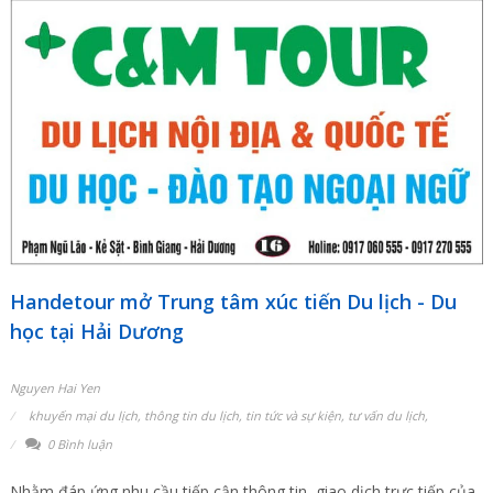
Handetour mở Trung tâm xúc tiến Du lịch - Du
học tại Hải Dương
Nguyen Hai Yen
khuyến mại du lịch
,
thông tin du lịch
,
tin tức và sự kiện
,
tư vấn du lịch
,
0 Bình luận
Nhằm đáp ứng nhu cầu tiếp cận thông tin, giao dịch trực tiếp của