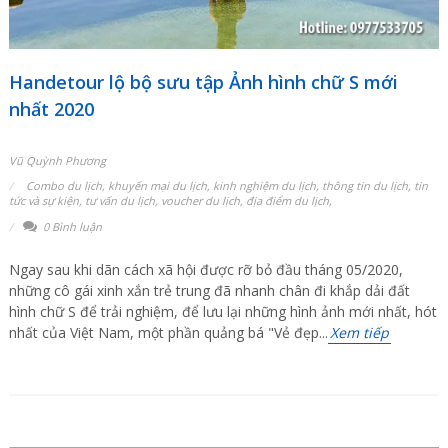
Handetour lộ bộ sưu tập Ảnh hình chữ S mới
nhất 2020
Vũ Quỳnh Phương
Combo du lịch
,
khuyến mại du lịch
,
kinh nghiệm du lịch
,
thông tin du lịch
,
tin
tức và sự kiện
,
tư vấn du lịch
,
voucher du lịch
,
địa điểm du lịch
,
0 Bình luận
Ngay sau khi dãn cách xã hội được rỡ bỏ đầu tháng 05/2020,
những cô gái xinh xắn trẻ trung đã nhanh chân đi khắp dải đất
hình chữ S để trải nghiệm, để lưu lại những hình ảnh mới nhất, hót
nhất của Việt Nam, một phần quảng bá "Vẻ đẹp...
Xem tiếp