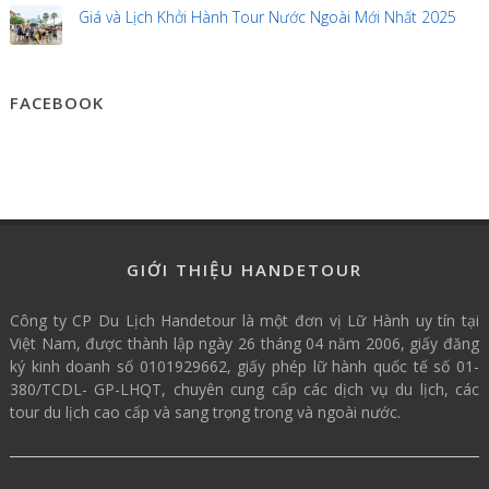
Giá và Lịch Khởi Hành Tour Nước Ngoài Mới Nhất 2025
FACEBOOK
GIỚI THIỆU HANDETOUR
Công ty CP Du Lịch Handetour là một đơn vị Lữ Hành uy tín tại
Việt Nam, được thành lập ngày 26 tháng 04 năm 2006, giấy đăng
ký kinh doanh số 0101929662, giấy phép lữ hành quốc tế số 01-
380/TCDL- GP-LHQT, chuyên cung cấp các dịch vụ du lịch, các
tour du lịch cao cấp và sang trọng trong và ngoài nước.