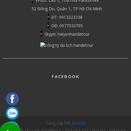
VPĐD: Lầu 1, Tòa nhà Packsimex
52 Đông Du, Quận 1, TP Hồ Chí Minh
ĐT: 0913223338
DĐ: 0977533705
Skype: haiyenhandetour
FACEBOOK
Cung cấp bởi
Bizweb
Công ty CP Du Lịch Handetour - Tòa nhà 101 Láng Hạ - Đống Đa -